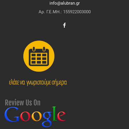
info@alubran.gr
Αρ. Γ.Ε.ΜΗ.: 155922003000